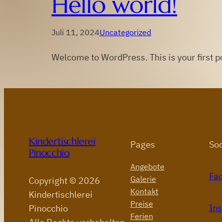
Hello world!
Juli 11, 2024
Uncategorized
Welcome to WordPress. This is your first pos
Kindertischlerei
Pages
Soc
Pinocchio
Angebote
Fa
Galerie
Copyright © 2026
Kontakt
Kindertischlerei
Preise
In
Pinocchio
Ferien