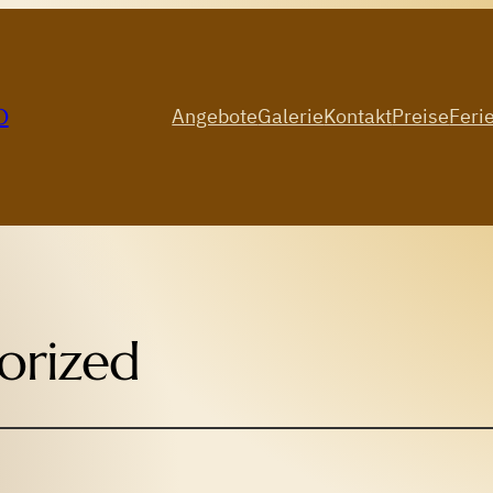
O
Angebote
Galerie
Kontakt
Preise
Feri
orized